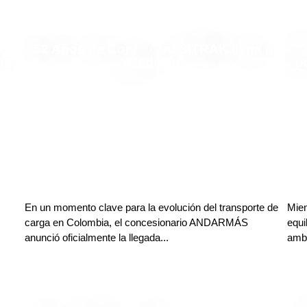
l
52 Años de Confianza: SITRAK llega a
G
ia
Medellín
p
Angélica Caballero Jerez
Deja tu comentario
En un momento clave para la evolución del transporte de
Mien
carga en Colombia, el concesionario ANDARMÁS
equi
anunció oficialmente la llegada...
ambi