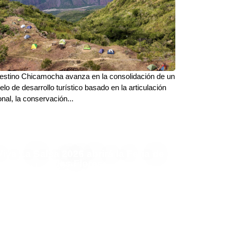
estino Chicamocha avanza en la consolidación de un
lo de desarrollo turístico basado en la articulación
onal, la conservación...
Viva La Salsa 2026 abrirá la Feria de
las Flores
Finanzas y Turismo
Deja tu comentario