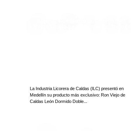
El ron colombiano que conquistó a
Reino Unido ya se vende en Antioqu
Finanzas y Turismo
Deja tu comentario
La Industria Licorera de Caldas (ILC) presentó en
Medellín su producto más exclusivo: Ron Viejo de
Caldas León Dormido Doble...