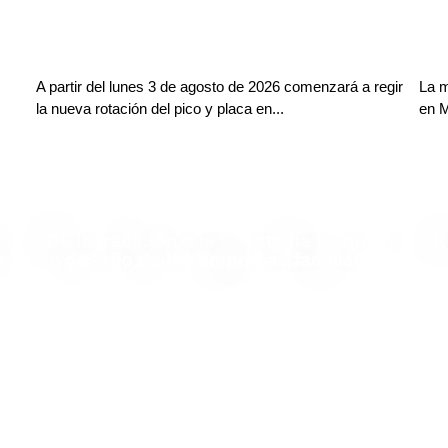
A partir del lunes 3 de agosto de 2026 comenzará a regir
La m
la nueva rotación del pico y placa en...
en M
De la tradición a la estrategia: el nuevo
K
e
desafío de las empresas familiares
Finanzas y Turismo
Deja tu comentario