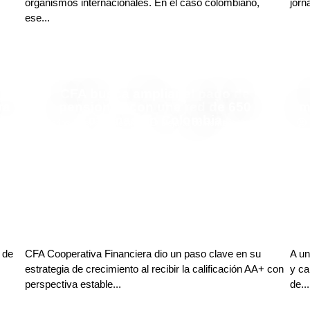
organismos internacionales. En el caso colombiano,
jorn
ese...
n
CFA busca ampliar el pago de
ra
pensiones con una red de 650
m
oficinas en Colombia
Carlos Restrepo Restrepo
Deja tu comentario
 de
CFA Cooperativa Financiera dio un paso clave en su
A un
estrategia de crecimiento al recibir la calificación AA+ con
y ca
perspectiva estable...
de...