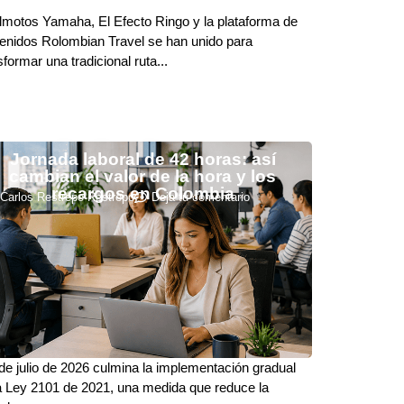
lmotos Yamaha, El Efecto Ringo y la plataforma de
enidos Rolombian Travel se han unido para
sformar una tradicional ruta...
Jornada laboral de 42 horas: así
cambian el valor de la hora y los
recargos en Colombia
Carlos Restrepo Restrepo
Deja tu comentario
e julio de 2026 culmina la implementación gradual
a Ley 2101 de 2021, una medida que reduce la