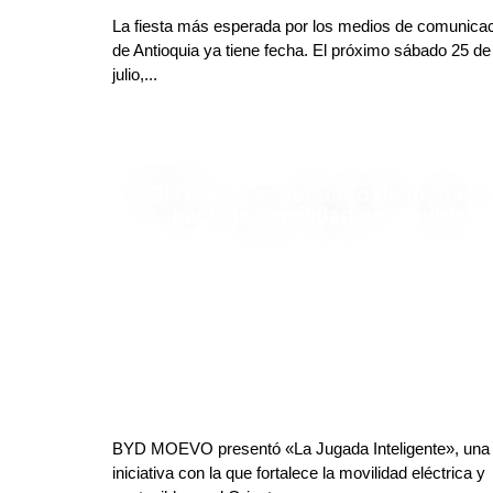
La fiesta más esperada por los medios de comunica
de Antioquia ya tiene fecha. El próximo sábado 25 de
julio,...
El Oriente antioqueño da un paso
hacia la movilidad sostenible
Finanzas y Turismo
Deja tu comentario
BYD MOEVO presentó «La Jugada Inteligente», una
iniciativa con la que fortalece la movilidad eléctrica y