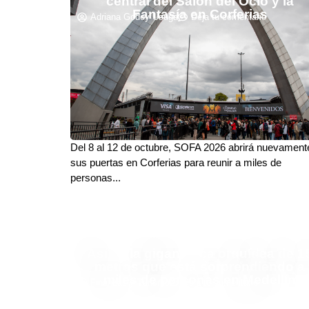
central del Salón del Ocio y la
Fantasía en Corferias
Adriana Godoy Usuga
Deja tu comentario
Del 8 al 12 de octubre, SOFA 2026 abrirá nuevament
sus puertas en Corferias para reunir a miles de
personas...
Así es la gigantesca orquídea de 1
metros que está sorprendiendo a
miles de personas en Medellín
Finanzas y Turismo
Deja tu comentario