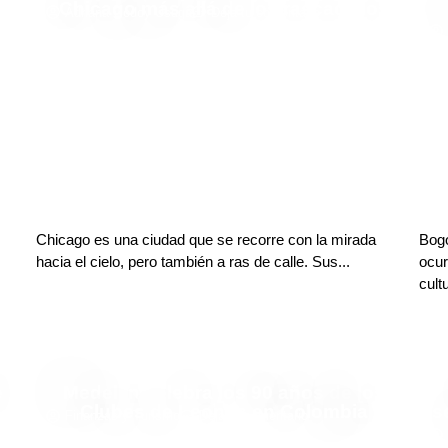
Chicago más allá de los rascacielos
Adriana Godoy Usuga
Deja tu comentario
Chicago es una ciudad que se recorre con la mirada
Bogo
hacia el cielo, pero también a ras de calle. Sus...
ocur
cult
e
Medellín celebra los 90 años de los
Clubes de Leones en Colombia
s
Finanzas y Turismo
Deja tu comentario