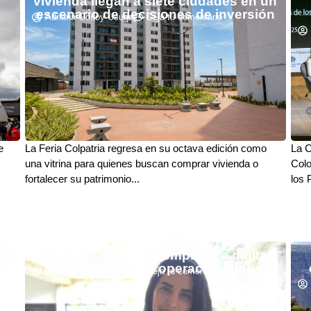
vivienda llegan a siete ciudades en un
escenario de decisiones de inversión
Adriana Godoy Usuga
Deja tu comentario
e
La Feria Colpatria regresa en su octava edición como
La C
una vitrina para quienes buscan comprar vivienda o
Colo
fortalecer su patrimonio...
los 
5
Totto fortalece su compliance digital
para optimizar su operación global
Adriana Godoy Usuga
Deja tu comentario