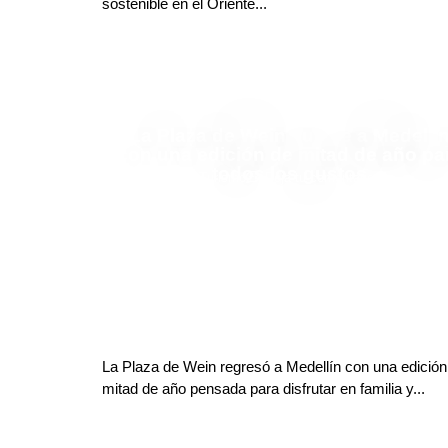
sostenible en el Oriente...
La Plaza de Wein vuelve a Medellí
con una edición de mitad de año pa
todos los gustos
Finanzas y Turismo
Deja tu comentario
La Plaza de Wein regresó a Medellín con una edición
mitad de año pensada para disfrutar en familia y...