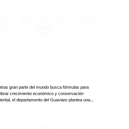
uaviare apuesta por la bioeconomía
ara alcanzar la deforestación cero en
2036
Adriana Godoy Usuga
Deja tu comentario
tras gran parte del mundo busca fórmulas para
librar crecimiento económico y conservación
ental, el departamento del Guaviare plantea una...