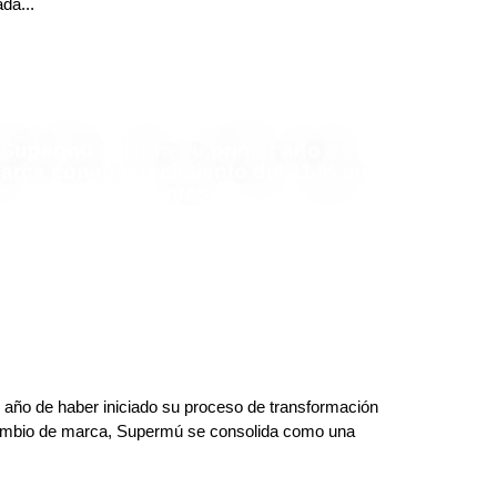
ada...
Supermú celebra su primer año de
arca con un crecimiento del 11 % en
ventas
Carlos Restrepo Restrepo
Deja tu comentario
 año de haber iniciado su proceso de transformación
mbio de marca, Supermú se consolida como una