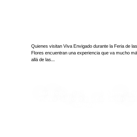
Quienes visitan Viva Envigado durante la Feria de la
Flores encuentran una experiencia que va mucho m
allá de las...
San Roque fortalece su turismo co
nuevo catálogo y señalización par
visitantes
Carlos Restrepo Restrepo
Deja tu comentario