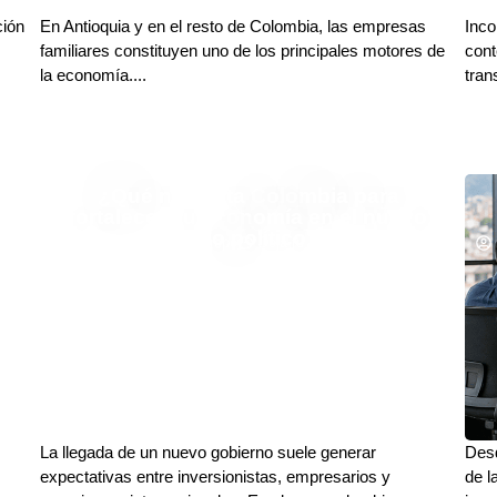
ción
En Antioquia y en el resto de Colombia, las empresas
Inco
familiares constituyen uno de los principales motores de
cont
la economía....
tran
¿Qué necesita Colombia para
fortalecer su economía en el nuevo
ciclo político?
Carlos Restrepo Restrepo
Deja tu comentario
La llegada de un nuevo gobierno suele generar
Desd
expectativas entre inversionistas, empresarios y
de l