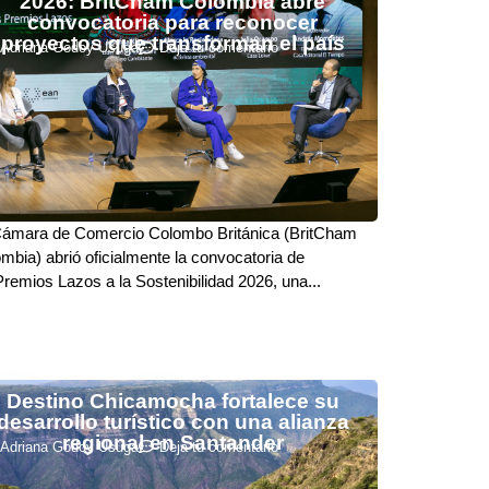
2026: BritCham Colombia abre
convocatoria para reconocer
proyectos que transforman el país
Adriana Godoy Usuga
Deja tu comentario
ámara de Comercio Colombo Británica (BritCham
mbia) abrió oficialmente la convocatoria de
Premios Lazos a la Sostenibilidad 2026, una...
Destino Chicamocha fortalece su
desarrollo turístico con una alianza
regional en Santander
Adriana Godoy Usuga
Deja tu comentario