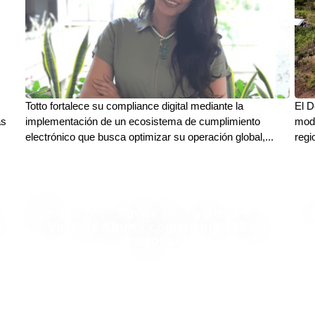
s
Totto fortalece su compliance digital mediante la
El D
ás
implementación de un ecosistema de cumplimiento
mode
electrónico que busca optimizar su operación global,...
regi
n
Nueva rotación de pico y placa en el
a
Valle de Aburrá comenzará el 3 de
agosto
Finanzas y Turismo
Deja tu comentario