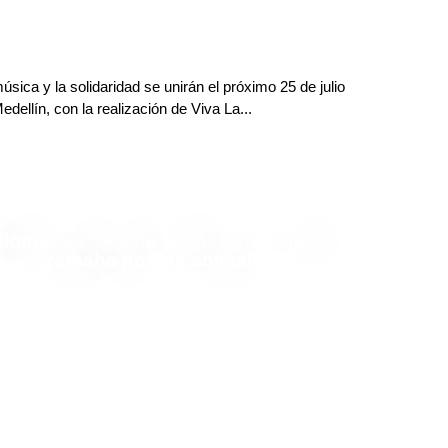
úsica y la solidaridad se unirán el próximo 25 de julio
edellín, con la realización de Viva La...
ilómetros de vida: el masivo viaje de
Yamaha por los animales
Finanzas y Turismo
Deja tu comentario