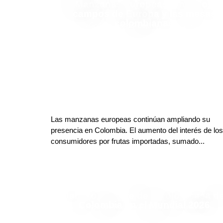
Manzanas europeas: entre los
campos de Europa y las mesas
colombianas
Adriana Godoy Usuga
Deja tu comentario
Las manzanas europeas continúan ampliando su
presencia en Colombia. El aumento del interés de los
consumidores por frutas importadas, sumado...
Jalisco se viste de tricolor: casa d
Colombia en el Mundial 2026
Carlos Restrepo Restrepo
Deja tu comentario