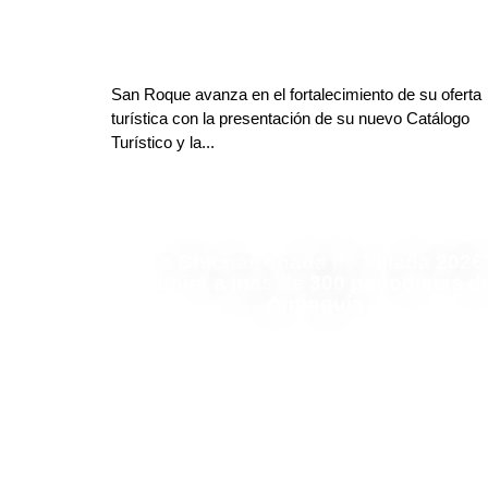
San Roque avanza en el fortalecimiento de su oferta
turística con la presentación de su nuevo Catálogo
Turístico y la...
La Chicharronada de Villada 2026
reunirá a más de 300 periodistas d
Antioquia
Finanzas y Turismo
Deja tu comentario