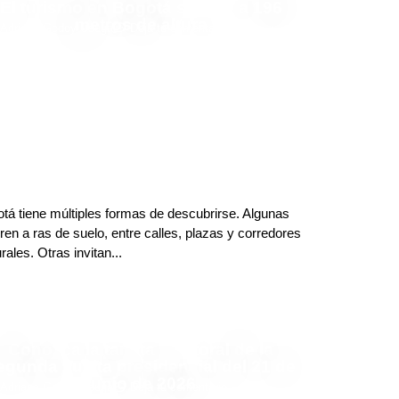
El turismo en Bogotá se vive a 196
metros de altura
Adriana Godoy Usuga
Deja tu comentario
tá tiene múltiples formas de descubrirse. Algunas
ren a ras de suelo, entre calles, plazas y corredores
urales. Otras invitan...
Conozca la tarjeta electoral de la
egunda vuelta presidencial del 21 de
junio de 2026
Adriana Godoy Usuga
Deja tu comentario