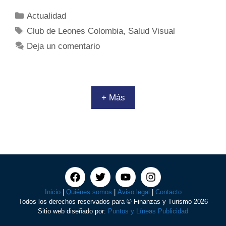
Actualidad
Club de Leones Colombia
,
Salud Visual
Deja un comentario
+ Más
Inicio
|
Quiénes somos
|
Aviso legal
|
Contacto
Todos los derechos reservados para © Finanzas y Turismo 2026
Sitio web diseñado por:
Puntos y Líneas Publicidad