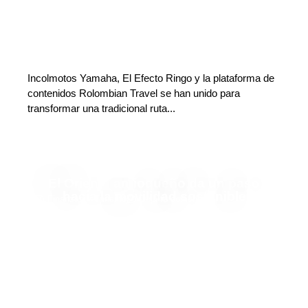
Incolmotos Yamaha, El Efecto Ringo y la plataforma de
contenidos Rolombian Travel se han unido para
transformar una tradicional ruta...
El Oriente antioqueño da un paso
hacia la movilidad sostenible
Finanzas y Turismo
Deja tu comentario