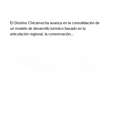
El Destino Chicamocha avanza en la consolidación de
un modelo de desarrollo turístico basado en la
articulación regional, la conservación...
San Roque fortalece su turismo con
nuevo catálogo y señalización para
visitantes
Carlos Restrepo Restrepo
Deja tu comentario