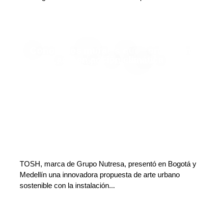
Conoce los murales que convierten
arte en acción climática
Finanzas y Turismo
Deja tu comentario
TOSH, marca de Grupo Nutresa, presentó en Bogotá y
Medellín una innovadora propuesta de arte urbano
sostenible con la instalación...