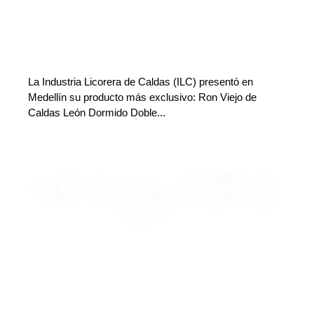
La Industria Licorera de Caldas (ILC) presentó en
Medellín su producto más exclusivo: Ron Viejo de
Caldas León Dormido Doble...
52 Años de Confianza: SITRAK llega
a Medellín
Angélica Caballero Jerez
Deja tu comentario