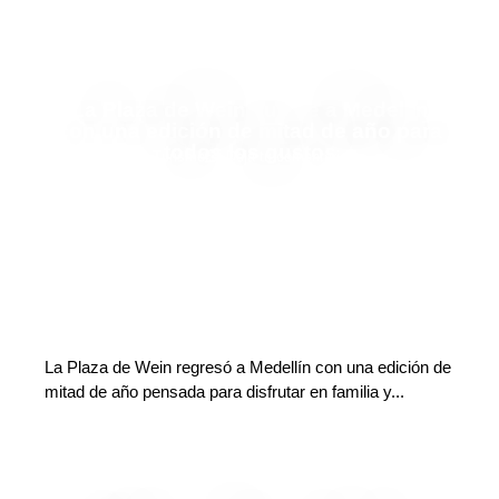
La Plaza de Wein vuelve a Medellín
con una edición de mitad de año para
todos los gustos
Finanzas y Turismo
Deja tu comentario
La Plaza de Wein regresó a Medellín con una edición de
mitad de año pensada para disfrutar en familia y...