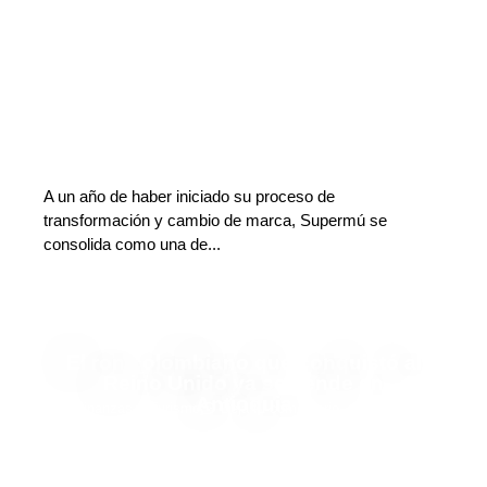
A un año de haber iniciado su proceso de
transformación y cambio de marca, Supermú se
consolida como una de...
El ron colombiano que conquistó al
Reino Unido ya se vende en
Antioquia
Finanzas y Turismo
Deja tu comentario