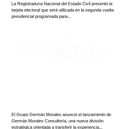
La Registraduría Nacional del Estado Civil presentó la
tarjeta electoral que será utilizada en la segunda vuelta
presidencial programada para...
Grupo Germán Morales lanza
consultoría especializada para
inversionistas y hoteles
Adriana Godoy Usuga
Deja tu comentario
El Grupo Germán Morales anunció el lanzamiento de
Germán Morales Consultoría, una nueva división
estratégica orientada a transferir la experiencia...