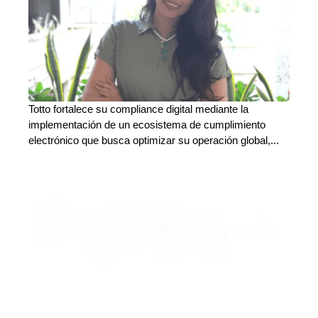
Totto fortalece su compliance digital mediante la
implementación de un ecosistema de cumplimiento
electrónico que busca optimizar su operación global,...
Destino Chicamocha fortalece su
desarrollo turístico con una alianza
regional en Santander
Adriana Godoy Usuga
Deja tu comentario