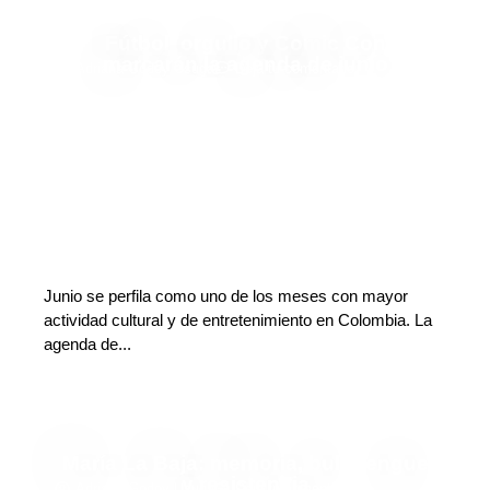
Fútbol, orgullo y Comic Con
marcarán la agenda de junio
Adriana Godoy Usuga
Deja tu comentario
Junio se perfila como uno de los meses con mayor
actividad cultural y de entretenimiento en Colombia. La
agenda de...
María La Baja: memoria, bullerengue
y resistencia
Adriana Godoy Usuga
Deja tu comentario