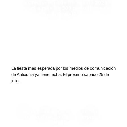
La Chicharronada de Villada 2026
reunirá a más de 300 periodistas de
Antioquia
Finanzas y Turismo
Deja tu comentario
La fiesta más esperada por los medios de comunicación
de Antioquia ya tiene fecha. El próximo sábado 25 de
julio,...
De la tradición a la estrategia: el
nuevo desafío de las empresas
familiares
Finanzas y Turismo
Deja tu comentario