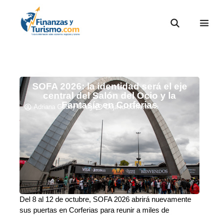
SOFA 2026: la identidad será el eje
central del Salón del Ocio y la
Fantasía en Corferias
Adriana Godoy Usuga
Deja tu comentario
Del 8 al 12 de octubre, SOFA 2026 abrirá nuevamente
sus puertas en Corferias para reunir a miles de