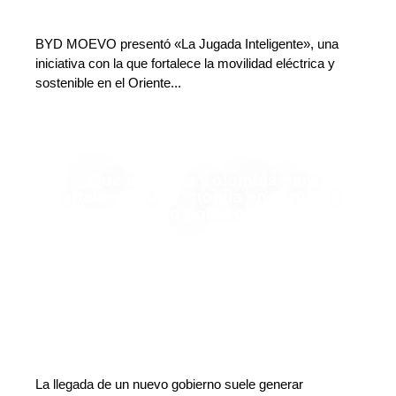
BYD MOEVO presentó «La Jugada Inteligente», una
iniciativa con la que fortalece la movilidad eléctrica y
sostenible en el Oriente...
¿Qué necesita Colombia para
fortalecer su economía en el nuevo
ciclo político?
Carlos Restrepo Restrepo
Deja tu comentario
La llegada de un nuevo gobierno suele generar