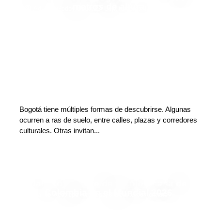
metros de altura
Adriana Godoy Usuga
Deja tu comentario
Bogotá tiene múltiples formas de descubrirse. Algunas
ocurren a ras de suelo, entre calles, plazas y corredores
culturales. Otras invitan...
Jalisco se viste de tricolor: casa de
Colombia en el Mundial 2026
Carlos Restrepo Restrepo
Deja tu comentario