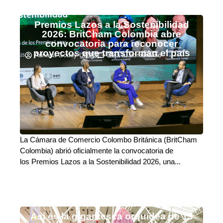
Premios Lazos a la Sostenibilidad
2026: BritCham Colombia abre
convocatoria para reconocer
proyectos que transforman el país
Adriana Godoy Usuga
Deja tu comentario
La Cámara de Comercio Colombo Británica (BritCham
Colombia) abrió oficialmente la convocatoria de
los Premios Lazos a la Sostenibilidad 2026, una...
Así es la gigantesca orquídea de 15