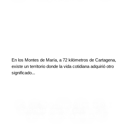
En los Montes de María, a 72 kilómetros de Cartagena,
existe un territorio donde la vida cotidiana adquirió otro
significado...
Corrupción y crimen organizado en
Colombia: expertos advierten que
operan como una misma red
Adriana Godoy Usuga
Deja tu comentario