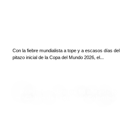
Con la fiebre mundialista a tope y a escasos días del
pitazo inicial de la Copa del Mundo 2026, el...
Medellín celebra los 90 años de los
Clubes de Leones en Colombia
Finanzas y Turismo
Deja tu comentario