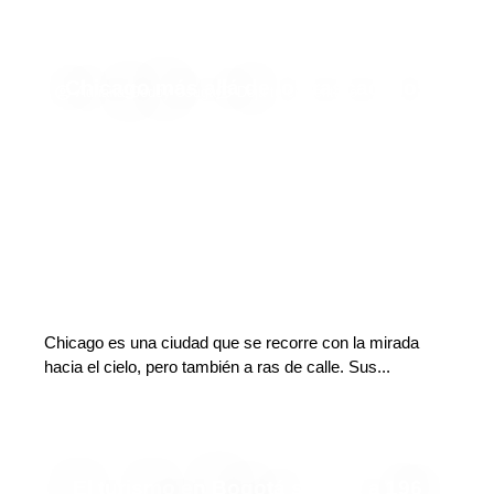
Chicago más allá de los rascacielos
Adriana Godoy Usuga
Deja tu comentario
Chicago es una ciudad que se recorre con la mirada
hacia el cielo, pero también a ras de calle. Sus...
El turismo en Bogotá se vive a 196