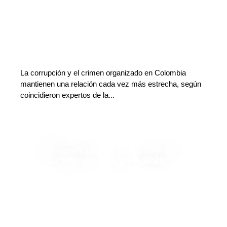
La corrupción y el crimen organizado en Colombia
mantienen una relación cada vez más estrecha, según
coincidieron expertos de la...
Bogotá presenta su agenda
mundialista para 2026
Adriana Godoy Usuga
Deja tu comentario