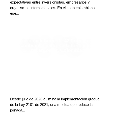
expectativas entre inversionistas, empresarios y
organismos internacionales. En el caso colombiano,
ese...
Jornada laboral de 42 horas: así
cambian el valor de la hora y los
recargos en Colombia
Carlos Restrepo Restrepo
Deja tu comentario
Desde julio de 2026 culmina la implementación gradual
de la Ley 2101 de 2021, una medida que reduce la
jornada...