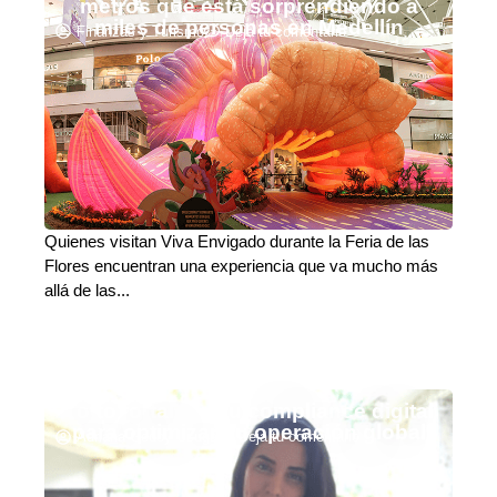
metros que está sorprendiendo a
miles de personas en Medellín
Finanzas y Turismo
Deja tu comentario
Quienes visitan Viva Envigado durante la Feria de las
Flores encuentran una experiencia que va mucho más
allá de las...
Totto fortalece su compliance digital
para optimizar su operación global
Adriana Godoy Usuga
Deja tu comentario