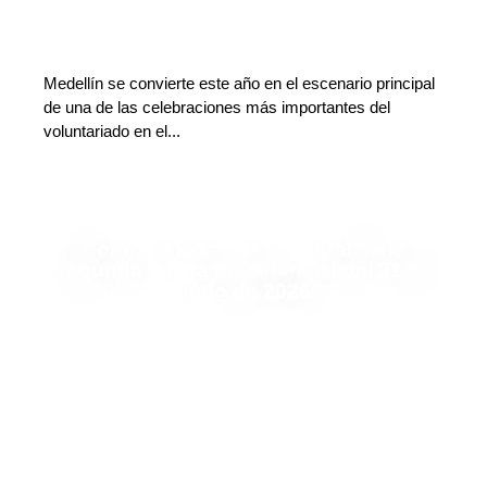
Medellín se convierte este año en el escenario principal
de una de las celebraciones más importantes del
voluntariado en el...
Conozca la tarjeta electoral de la
segunda vuelta presidencial del 21 de
junio de 2026
Adriana Godoy Usuga
Deja tu comentario