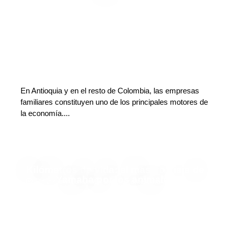
En Antioquia y en el resto de Colombia, las empresas
familiares constituyen uno de los principales motores de
la economía....
Kilómetros de vida: el masivo viaje de
Yamaha por los animales
Finanzas y Turismo
Deja tu comentario