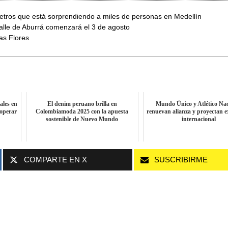
etros que está sorprendiendo a miles de personas en Medellín
Valle de Aburrá comenzará el 3 de agosto
las Flores
ales en
El denim peruano brilla en
Mundo Único y Atlético Nac
 operar
Colombiamoda 2025 con la apuesta
renuevan alianza y proyectan 
sostenible de Nuevo Mundo
internacional
COMPARTE EN X
SUSCRIBIRME