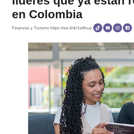
líderes que ya están
en Colombia
Finanzas y Turismo
https://wa.link/1w9nuy