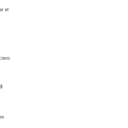
r el
ciero
tá
en