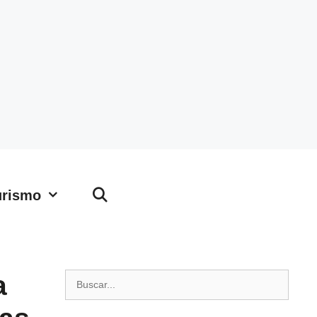
urismo
a