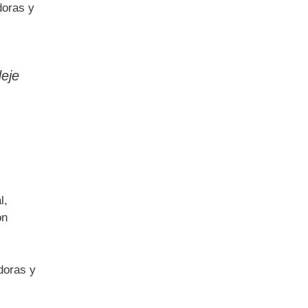
doras y
deje
l,
on
doras y