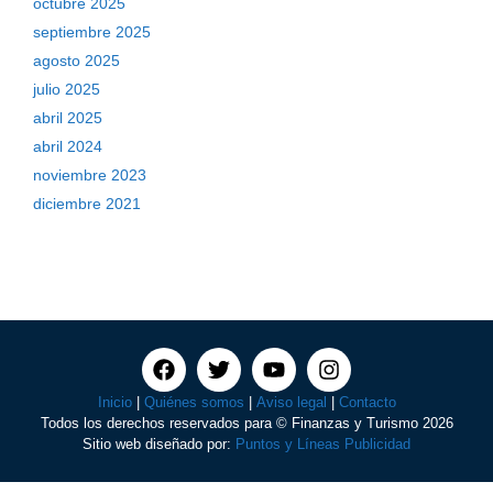
octubre 2025
septiembre 2025
agosto 2025
julio 2025
abril 2025
abril 2024
noviembre 2023
diciembre 2021
Inicio
|
Quiénes somos
|
Aviso legal
|
Contacto
Todos los derechos reservados para © Finanzas y Turismo 2026
Sitio web diseñado por:
Puntos y Líneas Publicidad